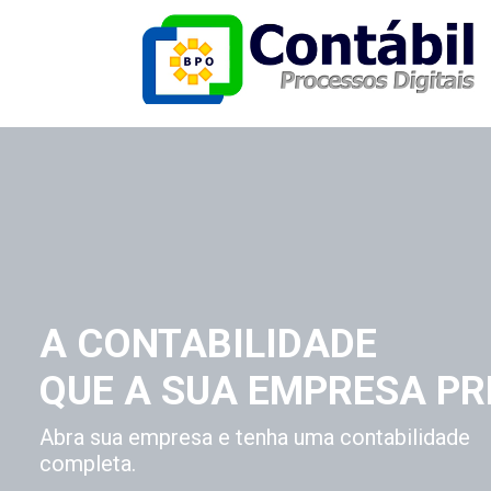
A CONTABILIDADE
QUE A SUA EMPRESA PR
Abra sua empresa e tenha uma contabilidade
completa.