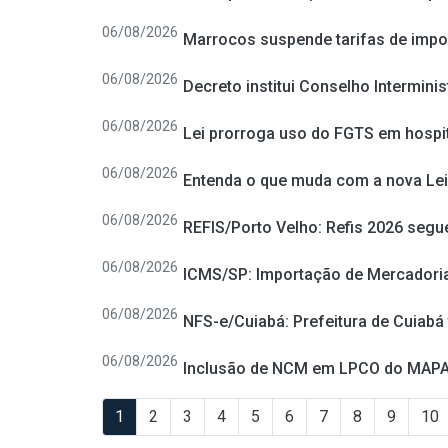
06/08/2026
Marrocos suspende tarifas de impor
06/08/2026
Decreto institui Conselho Interminis
06/08/2026
Lei prorroga uso do FGTS em hospit
06/08/2026
Entenda o que muda com a nova Lei
06/08/2026
REFIS/Porto Velho: Refis 2026 segue
06/08/2026
ICMS/SP: Importação de Mercadoria
06/08/2026
NFS-e/Cuiabá: Prefeitura de Cuiabá
06/08/2026
Inclusão de NCM em LPCO do MAP
1
2
3
4
5
6
7
8
9
10