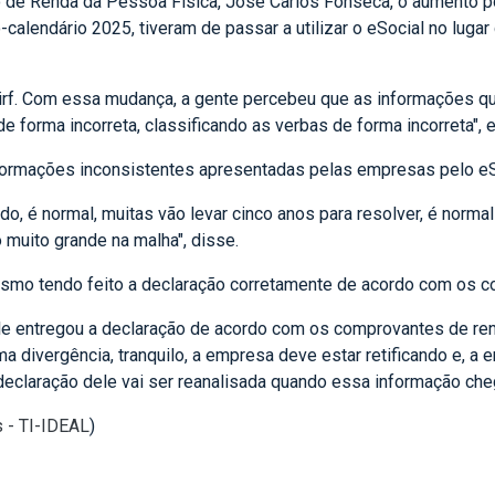
 de Renda da Pessoa Física, José Carlos Fonseca, o aumento po
calendário 2025, tiveram de passar a utilizar o eSocial no luga
 a Dirf. Com essa mudança, a gente percebeu que as informações
forma incorreta, classificando as verbas de forma incorreta", e
formações inconsistentes apresentadas pelas empresas pelo eSoc
o, é normal, muitas vão levar cinco anos para resolver, é norma
muito grande na malha", disse.
esmo tendo feito a declaração corretamente de acordo com os co
 ele entregou a declaração de acordo com os comprovantes de r
 divergência, tranquilo, a empresa deve estar retificando e, a e
declaração dele vai ser reanalisada quando essa informação cheg
s - TI-IDEAL
)