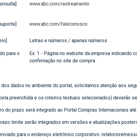
consulta]
www.abc.com/rastreamento
 suporte]
www.abc.com/faleconosco
eio]
Letras e números / apenas números
ado para o
Ex: 1 - Página no website da empresa indicando c
confirmação no site de compra
a dos dados no ambiente do portal, solicitamos atenção aos seg
abela preenchida e os roteiros textuais selecionados) deverão s
ro do prazo será integrado ao Portal Compras Internacionais até
razo limite serão integrados em versões e atualizações posteri
enviado para o endereço eletrônico corporativo: relatorioremess