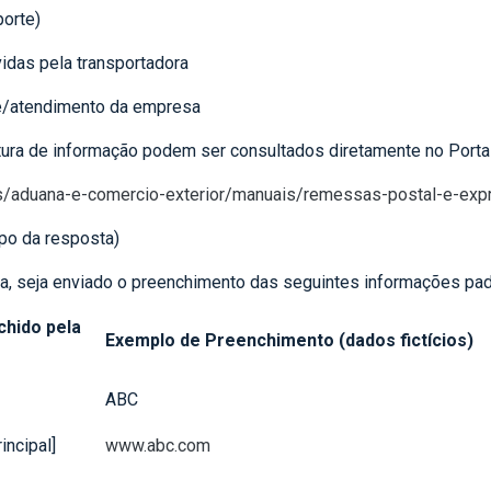
porte)
idas pela transportadora
te/atendimento da empresa
tura de informação podem ser consultados diretamente no Porta
tos/aduana-e-comercio-exterior/manuais/remessas-postal-e-exp
po da resposta)
ma, seja enviado o preenchimento das seguintes informações pa
chido pela
Exemplo de Preenchimento (dados fictícios)
ABC
incipal]
www.abc.com