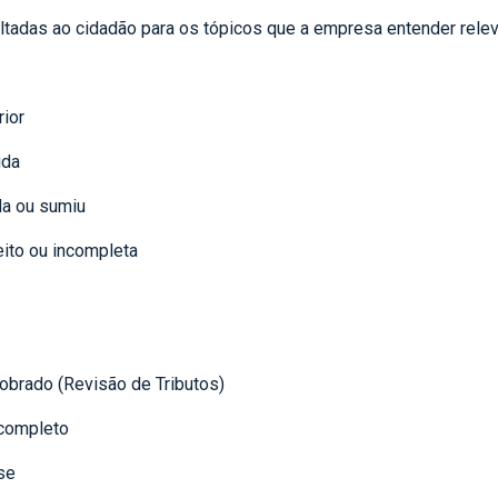
oltadas ao cidadão para os tópicos que a empresa entender relev
rior
ida
da ou sumiu
ito ou incompleta
obrado (Revisão de Tributos)
ncompleto
se