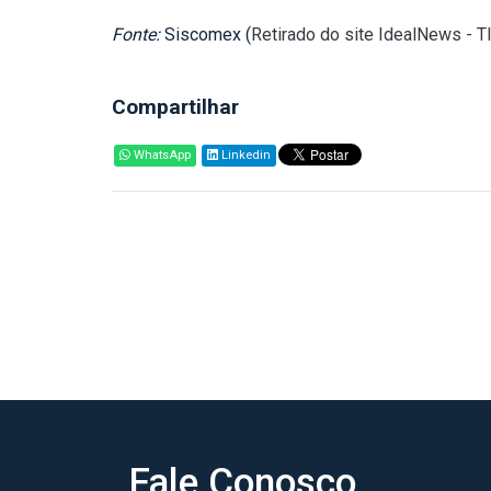
Fonte:
Siscomex (
Retirado do site IdealNews - T
Compartilhar
WhatsApp
Linkedin
Fale Conosco