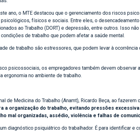
tas.
te ano, o MTE destacou que o gerenciamento dos riscos psico
psicológicos, físicos e sociais. Entre eles, o desencadeamento
ados ao Trabalho (DORT) e depressão, entre outros. Isso não si
s condições de trabalho que podem afetar a saúde mental.
idade de trabalho são estressores, que podem levar à ocorrência
de risco psicossociais, os empregadores também devem observar
 da ergonomia no ambiente de trabalho.
onal de Medicina do Trabalho (Anamt), Ricardo Beça, ao fazerem
a a organização do trabalho, evitando pressões excessiva
lho mal organizadas, assédio, violência e falhas de comuni
um diagnóstico psiquiátrico do trabalhador. É para identificar e 