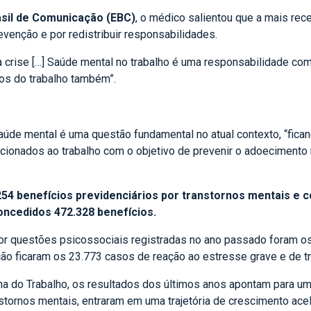
sil de Comunicação (EBC)
, o médico salientou que
a mais rece
evenção e por redistribuir responsabilidades.
 crise […] Saúde mental no trabalho é uma responsabilidade comp
scos do trabalho também”.
aúde mental é uma questão fundamental no atual contexto, “fica
acionados ao trabalho com o objetivo de prevenir o adoecimento
254 benefícios previdenciários por transtornos mentais e
ncedidos 472.328 benefícios.
or questões psicossociais registradas no ano passado foram os
ão ficaram os 23.773 casos de reação ao estresse grave e de t
a do Trabalho, os resultados dos últimos anos apontam para um
nstornos mentais, entraram em uma trajetória de crescimento ac