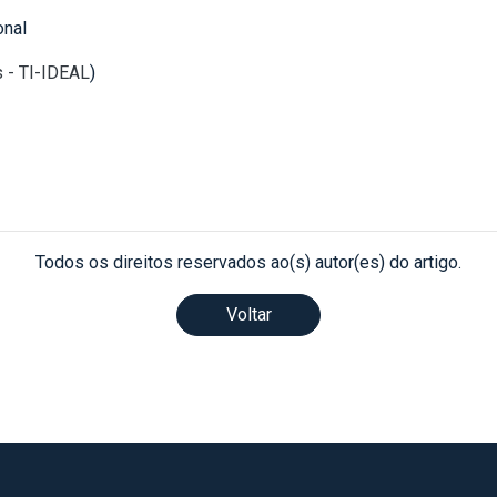
onal
s - TI-IDEAL
)
Todos os direitos reservados ao(s) autor(es) do artigo.
Voltar