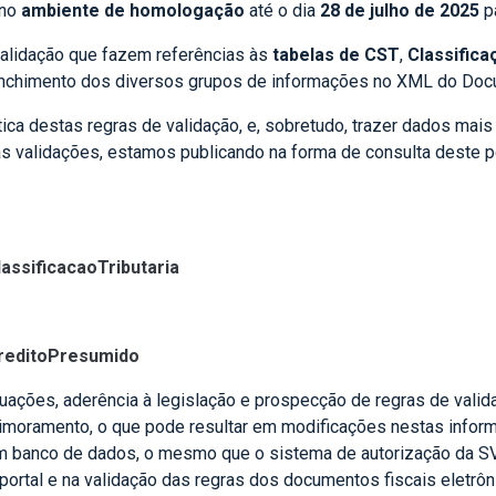
 no
ambiente de homologação
até o dia
28 de julho de 2025
p
alidação que fazem referências às
tabelas de CST
,
Classifica
enchimento dos diversos grupos de informações no XML do Doc
ática destas regras de validação, e, sobretudo, trazer dados ma
s validações, estamos publicando na forma de consulta deste po
ST e cClass:
lassificacaoTributaria
aCreditoPresumido
ituações, aderência à legislação e prospecção de regras de val
primoramento, o que pode resultar em modificações nestas info
 banco de dados, o mesmo que o sistema de autorização da SVR
portal e na validação das regras dos documentos fiscais eletrôn